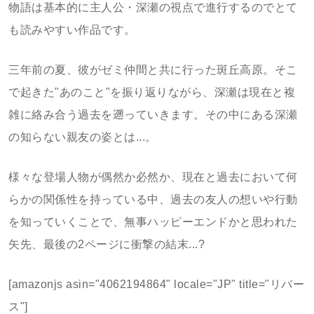
物語は基本的に主人公・深瀬の視点で進行するのでとて
も読みやすい作品です。
三年前の夏、彼がゼミ仲間と共に行った斑丘高原。そこ
で起きた"あのこと"を振り返りながら、深瀬は現在と複
雑に絡み合う過去を遡っていきます。その中にある深瀬
の知らない親友の姿とは...。
様々な登場人物が偶然か必然か、現在と過去において何
らかの関係性を持っている中、過去の友人の想いや行動
を知っていくことで、無事ハッピーエンドかと思われた
矢先、最後の2ページに衝撃の結末...?
[amazonjs asin="4062194864" locale="JP" title="リバー
ス"]