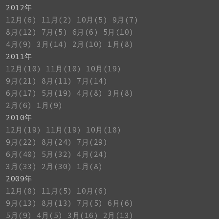
2012年
12月(6)
11月(2)
10月(5)
9月(7)
8月(12)
7月(5)
6月(6)
5月(10)
4月(9)
3月(14)
2月(10)
1月(8)
2011年
12月(10)
11月(10)
10月(19)
9月(21)
8月(11)
7月(14)
6月(17)
5月(19)
4月(8)
3月(8)
2月(6)
1月(9)
2010年
12月(19)
11月(19)
10月(18)
9月(22)
8月(24)
7月(29)
6月(40)
5月(32)
4月(24)
3月(33)
2月(30)
1月(8)
2009年
12月(8)
11月(5)
10月(6)
9月(13)
8月(13)
7月(5)
6月(6)
5月(9)
4月(5)
3月(16)
2月(13)