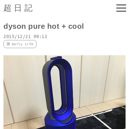
超日記
dyson pure hot + cool
2015/12/21 09:12
Daily Life