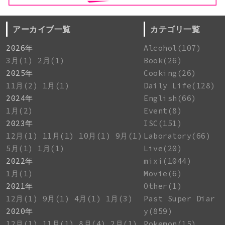
アーカイブ一覧
カテゴリ一覧
2026年
Alcohol(107)
3月(1)
2月(1)
Book(26)
2025年
Cooking(26)
11月(2)
1月(1)
Daily Life(128)
2024年
English(66)
1月(2)
Event(8)
2023年
ISC(151)
12月(1)
11月(1)
10月(1)
9月(1)
Laboratory(66)
5月(1)
1月(1)
Live(20)
2022年
mixi(1044)
1月(1)
Movie(6)
2021年
Other(1)
12月(1)
9月(1)
4月(1)
1月(3)
Past Super Diar
2020年
y(859)
12月(1)
11月(1)
8月(4)
2月(1)
Pokemon(15)