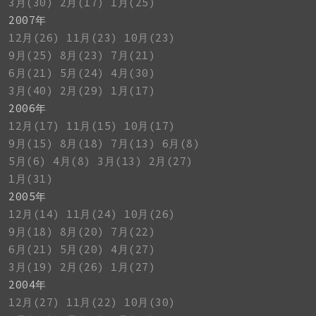
3月(30)
2月(17)
1月(25)
2007年
12月(26)
11月(23)
10月(23)
9月(25)
8月(23)
7月(21)
6月(21)
5月(24)
4月(30)
3月(40)
2月(29)
1月(17)
2006年
12月(17)
11月(15)
10月(17)
9月(15)
8月(18)
7月(13)
6月(8)
5月(6)
4月(8)
3月(13)
2月(27)
1月(31)
2005年
12月(14)
11月(24)
10月(26)
9月(18)
8月(20)
7月(22)
6月(21)
5月(20)
4月(27)
3月(19)
2月(26)
1月(27)
2004年
12月(27)
11月(22)
10月(30)