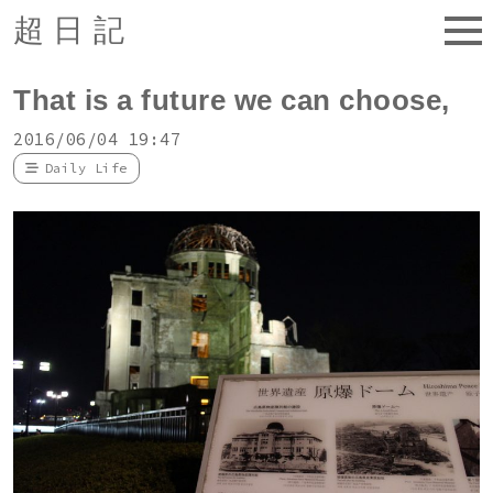
超日記
That is a future we can choose,
2016/06/04 19:47
Daily Life