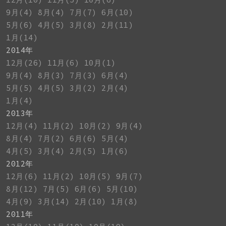
9月(4)
8月(4)
7月(7)
6月(10)
5月(6)
4月(5)
3月(8)
2月(11)
1月(14)
2014年
12月(26)
11月(6)
10月(1)
9月(4)
8月(3)
7月(3)
6月(4)
5月(5)
4月(5)
3月(2)
2月(4)
1月(4)
2013年
12月(4)
11月(2)
10月(2)
9月(4)
8月(4)
7月(2)
6月(6)
5月(4)
4月(5)
3月(4)
2月(5)
1月(6)
2012年
12月(6)
11月(2)
10月(5)
9月(7)
8月(12)
7月(5)
6月(6)
5月(10)
4月(9)
3月(14)
2月(10)
1月(8)
2011年