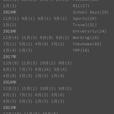
1月(2)
R11(27)
2019年
School Days(29)
11月(1)
9月(1)
8月(1)
5月(2)
Sports(24)
3月(1)
Travel(51)
2018年
University(24)
12月(4)
11月(3)
9月(9)
8月(1)
Working(16)
7月(1)
5月(1)
4月(9)
3月(1)
Yokohama(65)
2月(4)
1月(3)
YRP(16)
2017年
12月(9)
11月(5)
10月(2)
9月(3)
8月(7)
7月(7)
6月(24)
5月(4)
4月(8)
3月(5)
2月(3)
1月(4)
2016年
12月(1)
11月(1)
10月(2)
9月(3)
8月(2)
7月(3)
6月(2)
5月(6)
4月(5)
3月(5)
2月(5)
1月(3)
2015年
12月(10)
11月(5)
10月(6)