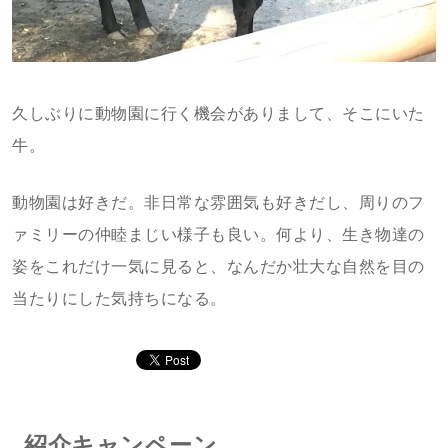
久しぶりに動物園に行く機会がありまして、そこにいた
牛。
動物園は好きだ。非日常な雰囲気も好きだし、周りのフ
ァミリーの仲睦まじい様子も良い。何より、生き物達の
姿をこれだけ一気に見ると、なんだか壮大な自然を目の
当たりにした気持ちになる。
紹介キャンペーン