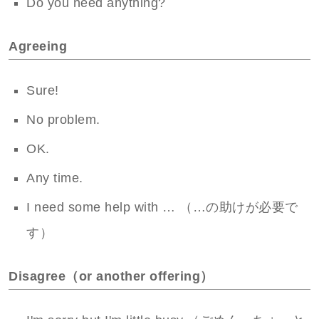
Do you need anything?
Agreeing
Sure!
No problem.
OK.
Any time.
I need some help with … （…の助けが必要で
す）
Disagree（or another offering）