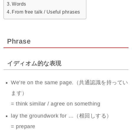
Words
From free talk / Useful phrases
Phrase
イディオム的な表現
We’re on the same page.（共通認識を持ってい
ます）
= think similar / agree on something
lay the groundwork for …（根回しする）
= prepare