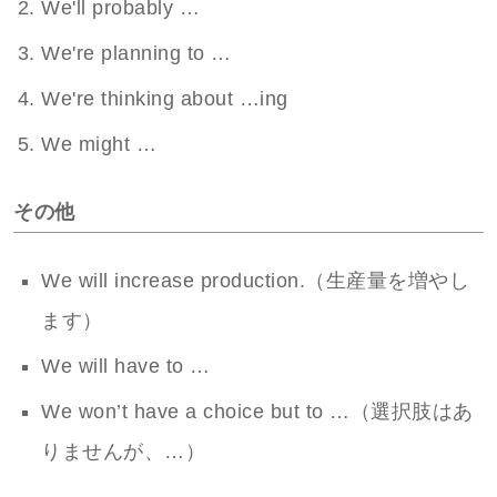
We'll probably …
We're planning to …
We're thinking about …ing
We might …
その他
We will increase production.（生産量を増やし
ます）
We will have to …
We won’t have a choice but to …（選択肢はあ
りませんが、…）