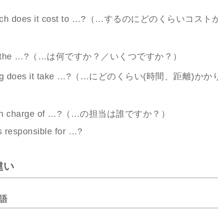
uch does it cost to …?（…するのにどのくらいコ
 is the …?（…は何ですか？／いくつですか？）
ong does it take …?（…にどのくらい(時間、距離)か
s in charge of …?（…の担当は誰ですか？）
s responsible for …?
違い
語