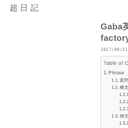
超日記
Gaba英
factor
2017/08/31
Table of 
Phrase
質
構
例