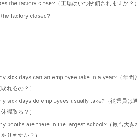
does the factory close?（工場はいつ閉鎖されますか？
the factory closed?
ny sick days can an employee take in a year?
暇取れるの？）
ny sick days do employees usually take?（従
欠休暇取る？）
ny booths are there in the largest school?（
スありますか？）