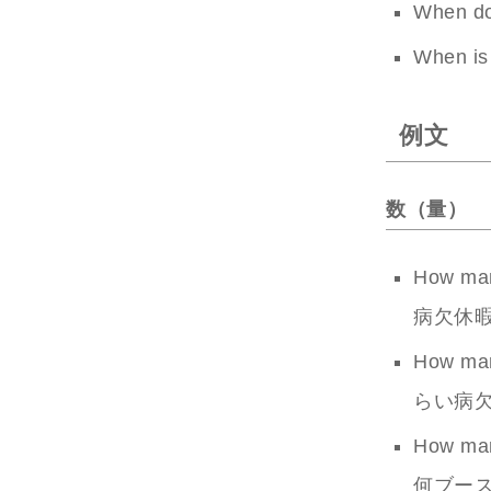
When 
When is 
例文
数（量）
How ma
病欠休
How ma
らい病
How ma
何ブー