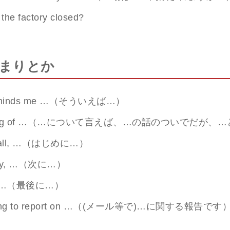
the factory closed?
まりとか
reminds me …（そういえば…）
king of …（…について言えば、…の話のついでだが、
of all, …（はじめに…）
dly, …（次に…）
ly, …（最後に…）
riting to report on …（(メール等で)…に関する報告です