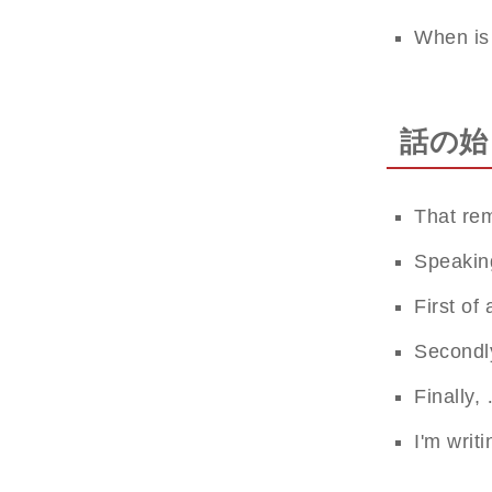
When is 
話の始
That 
Spea
First 
Secon
Final
I'm w