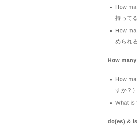
How man
持って
How man
められ
How many 
How ma
すか？
What is
do(es) & is