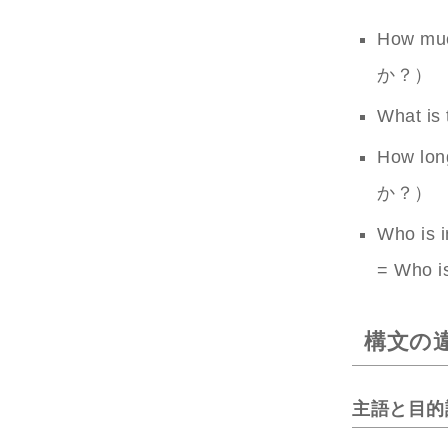
How m
か？）
What
How l
か？）
Who i
= Who i
構文の
主語と目的