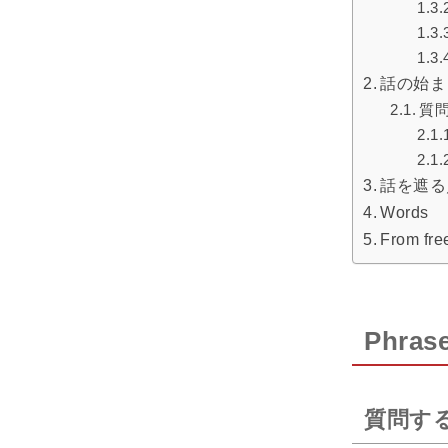
話の始ま
質
話を遮る
Words
From free
Phras
質問す