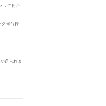
ラック何台
ック何台停
ットルが送られま