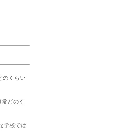
）
（年間どのくらい
業員は通常どのく
最も大きな学校では