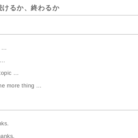
続けるか、終わるか
d …
 …
topic …
one more thing …
nks.
thanks.