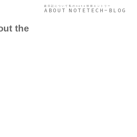
超日記について
私のnote
技術エントリー
ABOUT
NOTE
TECH-BLOG
ut the