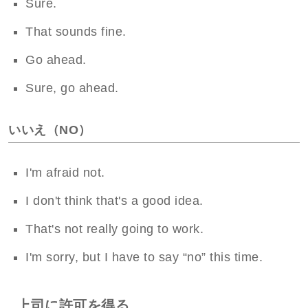
Sure.
That sounds fine.
Go ahead.
Sure, go ahead.
いいえ（NO）
I'm afraid not.
I don't think that's a good idea.
That's not really going to work.
I'm sorry, but I have to say “no” this time.
上司に許可を得る