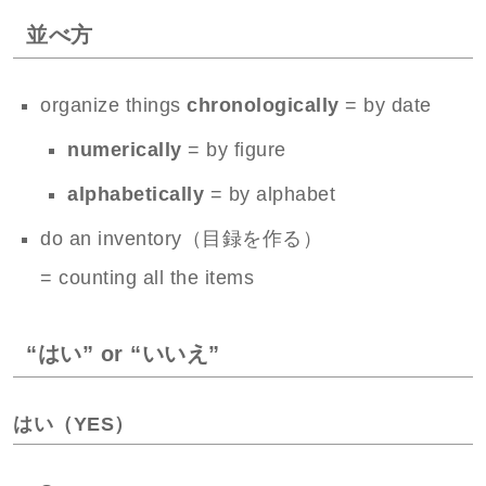
並べ方
organize things
chronologically
= by date
numerically
= by figure
alphabetically
= by alphabet
do an inventory（目録を作る）
= counting all the items
“はい” or “いいえ”
はい（YES）