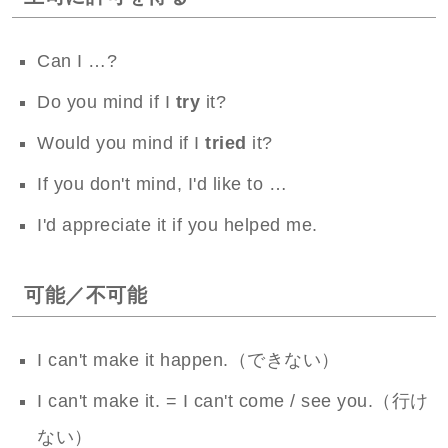
Can I …?
Do you mind if I
try
it?
Would you mind if I
tried
it?
If you don't mind, I'd like to …
I'd appreciate it if you helped me.
可能／不可能
I can't make it happen.（できない）
I can't make it. = I can't come / see you.（行け
ない）