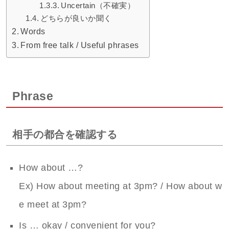
Uncertain（不確実）
どちらが良いか聞く
Words
From free talk / Useful phrases
Phrase
相手の都合を確認する
How about …?
Ex) How about meeting at 3pm? / How about w
e meet at 3pm?
Is … okay / convenient for you?