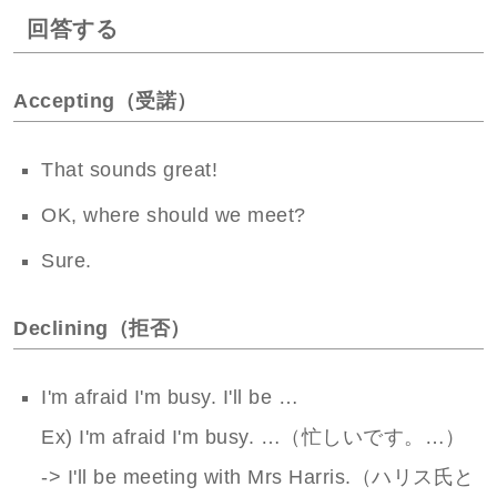
回答する
Accepting（受諾）
That sounds great!
OK, where should we meet?
Sure.
Declining（拒否）
I'm afraid I'm busy. I'll be …
Ex) I'm afraid I'm busy. …（忙しいです。…）
-> I'll be meeting with Mrs Harris.（ハリス氏と