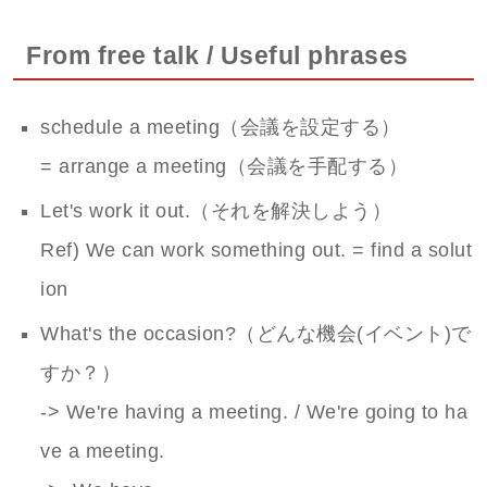
From free talk / Useful phrases
schedule a meeting（会議を設定する）
= arrange a meeting（会議を手配する）
Let's work it out.（それを解決しよう）
Ref) We can work something out. = find a solut
ion
What's the occasion?（どんな機会(イベント)で
すか？）
-> We're having a meeting. / We're going to ha
ve a meeting.