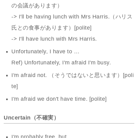
の会議があります）
-> I'll be having lunch with Mrs Harris.（ハリス
氏との食事があります）[polite]
-> I'll have lunch with Mrs Harris.
Unfortunately, I have to …
Ref) Unfortunately, I'm afraid I'm busy.
I'm afraid not. （そうではないと思います）[poli
te]
I'm afraid we don't have time. [polite]
Uncertain（不確実）
I'm probably free, but …