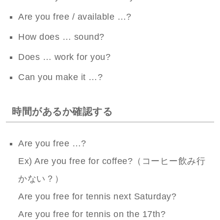
Are you free / available …?
How does … sound?
Does … work for you?
Can you make it …?
時間があるか確認する
Are you free …?
Ex) Are you free for coffee?（コーヒー飲み行
かない？）
Are you free for tennis next Saturday?
Are you free for tennis on the 17th?