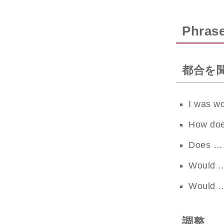
Phras
都合を
I was wo
How do
Does … 
Would …
Would …
調整