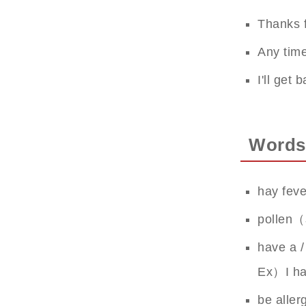
Thanks 
Any 
I'll g
Words
hay f
polle
have a /
Ex）I hav
be aller