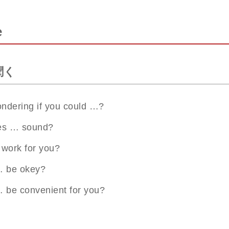
e
聞く
ndering if you could …?
es … sound?
work for you?
 be okey?
 be convenient for you?