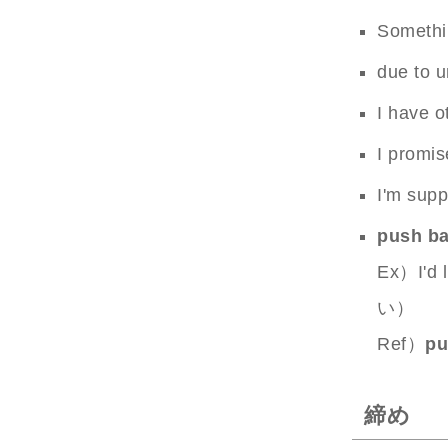
Someth
due to
I have o
I pro
I'm s
push b
Ex）I'd
い）
Ref）
pu
締め