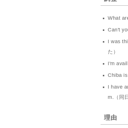
What a
Can't
I was 
た）
I'm av
Chiba 
I have a
m.（同
理由