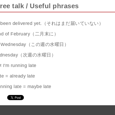
ree talk / Useful phrases
n't been delivered yet.（それはまだ届いていない）
 end of February（二月末に）
this Wednesday（この週の水曜日）
Wednesday（次週の水曜日）
≠ I'm running late
ate = already late
unning late = maybe late