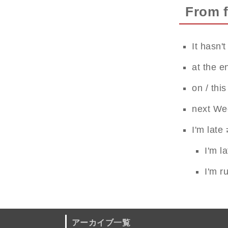
From f
It has
at the
on / 
next 
I'm late 
I'm l
I'm r
アーカイブ一覧