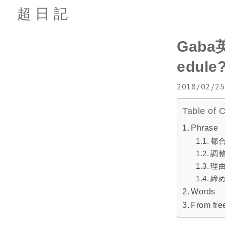
超日記
Gaba英
edule?
2018/02/25
Table of 
Phrase
都
調
理
締
Words
From free