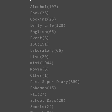
Alcohol(107)
Book(26)
Cooking(26)
Daily Life(128)
English(66)
Event(8)
ISC(151)
Laboratory(66)
Live(20)
mixi(1044)
Movie(6)
Other(1)
Past Super Diary(859)
Pokemon(15)
R11(27)
School Days(29)
Sports(24)