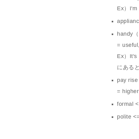
Ex）I'm a
appl
hand
= useful
Ex）It'
にある
pay ri
= higher
formal 
polite <