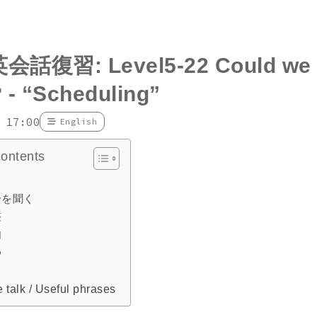
会話復習: Level5-22 Could we 
 - “Scheduling”
 17:00
English
Contents
合を聞く
整
由
め
 talk / Useful phrases