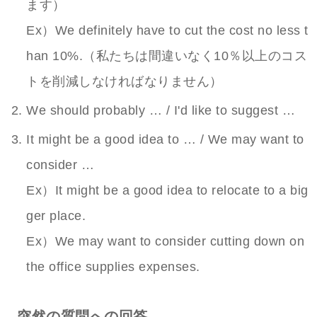
ます）
Ex）We definitely have to cut the cost no less t
han 10%.（私たちは間違いなく10％以上のコス
トを削減しなければなりません）
We should probably … / I'd like to suggest …
It might be a good idea to … / We may want to
consider …
Ex）It might be a good idea to relocate to a big
ger place.
Ex）We may want to consider cutting down on
the office supplies expenses.
突然の質問への回答