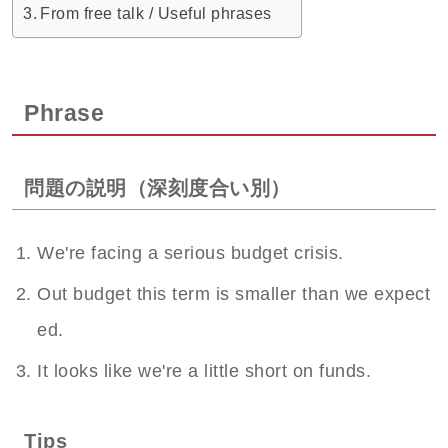
From free talk / Useful phrases
Phrase
問題の説明（深刻度合い別）
We're facing a serious budget crisis.
Out budget this term is smaller than we expect
ed.
It looks like we're a little short on funds.
Tips