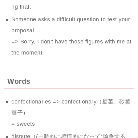
ng that.
Someone asks a difficult question to test your
proposal.
=> Sorry, I don't have those figures with me at
the moment.
Words
confectionaries => confectionary（糖菓、砂糖
菓子）
= sweets
dispute（(一時的に感情的になって)論争する、