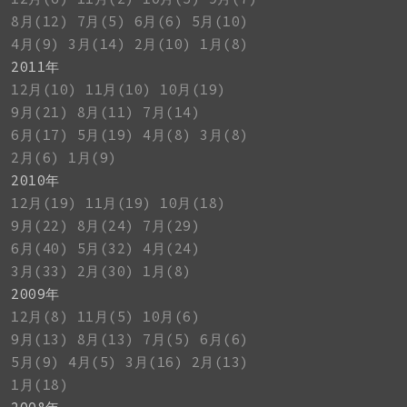
8月(12)
7月(5)
6月(6)
5月(10)
4月(9)
3月(14)
2月(10)
1月(8)
2011年
12月(10)
11月(10)
10月(19)
9月(21)
8月(11)
7月(14)
6月(17)
5月(19)
4月(8)
3月(8)
2月(6)
1月(9)
2010年
12月(19)
11月(19)
10月(18)
9月(22)
8月(24)
7月(29)
6月(40)
5月(32)
4月(24)
3月(33)
2月(30)
1月(8)
2009年
12月(8)
11月(5)
10月(6)
9月(13)
8月(13)
7月(5)
6月(6)
5月(9)
4月(5)
3月(16)
2月(13)
1月(18)