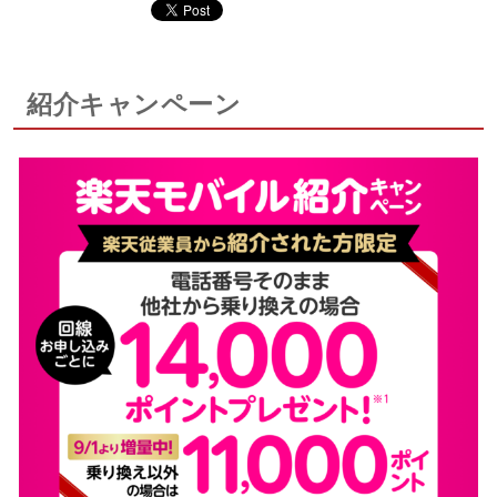
紹介キャンペーン