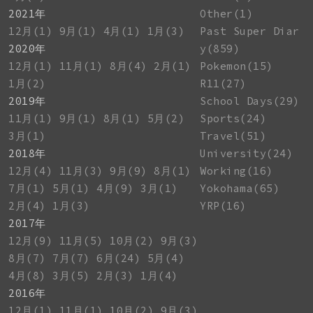
2021年
Other(1)
12月(1)
9月(1)
4月(1)
1月(3)
Past Super Diar
2020年
y(859)
12月(1)
11月(1)
8月(4)
2月(1)
Pokemon(15)
1月(2)
R11(27)
2019年
School Days(29)
11月(1)
9月(1)
8月(1)
5月(2)
Sports(24)
3月(1)
Travel(51)
2018年
University(24)
12月(4)
11月(3)
9月(9)
8月(1)
Working(16)
7月(1)
5月(1)
4月(9)
3月(1)
Yokohama(65)
2月(4)
1月(3)
YRP(16)
2017年
12月(9)
11月(5)
10月(2)
9月(3)
8月(7)
7月(7)
6月(24)
5月(4)
4月(8)
3月(5)
2月(3)
1月(4)
2016年
12月(1)
11月(1)
10月(2)
9月(3)