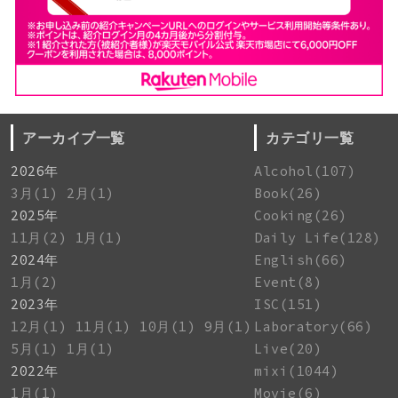
アーカイブ一覧
カテゴリ一覧
2026年
Alcohol(107)
3月(1)
2月(1)
Book(26)
2025年
Cooking(26)
11月(2)
1月(1)
Daily Life(128)
2024年
English(66)
1月(2)
Event(8)
2023年
ISC(151)
12月(1)
11月(1)
10月(1)
9月(1)
Laboratory(66)
5月(1)
1月(1)
Live(20)
2022年
mixi(1044)
1月(1)
Movie(6)