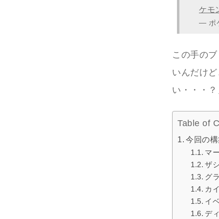
ケモ
— ポ
この手のブ
いんだけど
い・・・？
Table of 
今回の構
マ
ザ
グ
カ
イ
デ