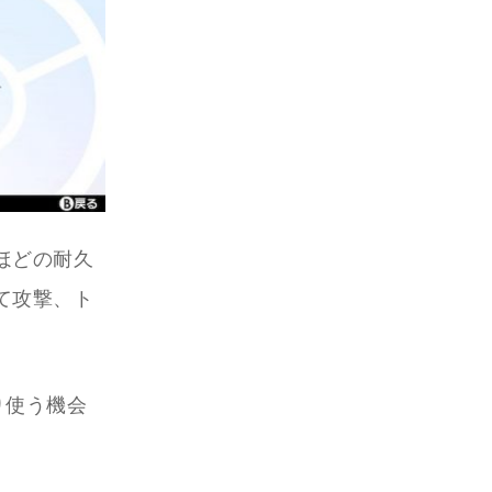
ほどの耐久
て攻撃、ト
り使う機会