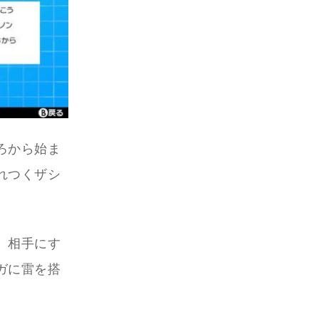
ろから始ま
れつくザシ
、相手にす
ガに雷を搭