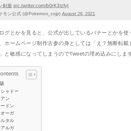
ン剣盾
pic.twitter.com/b0rK3lzfyt
ケモン公式 (@Pokemon_cojp)
August 26, 2021
ログとかを見ると、公式が出しているバナーとかを使
、ホームページ制作古参の身としては「え？無断転載
」と敏感になってしまうのでTweetの埋め込みにしま
Contents
築
ーシャドー
シアン
ラードン
イオーガ
ベルタル
ィアルガ