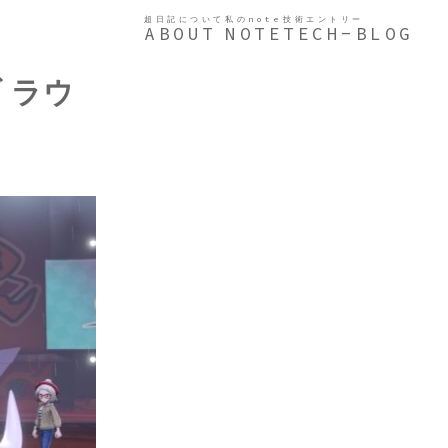
超日記について
私のnote
技術エントリー
ABOUT
NOTE
TECH-BLOG
 ラウ