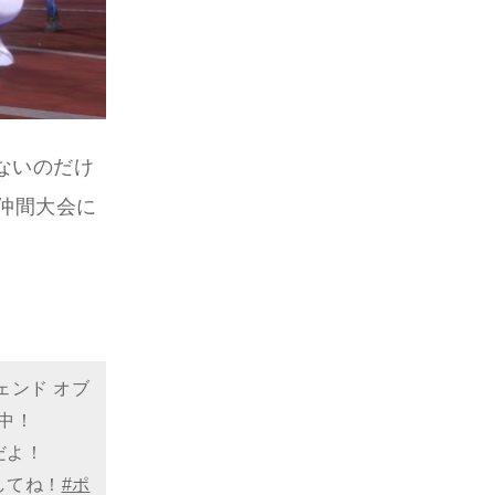
ないのだけ
仲間大会に
ェンド オブ
中！
だよ！
してね！
#ポ