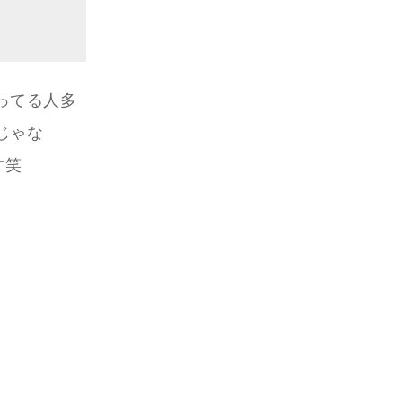
ってる人多
じゃな
す笑