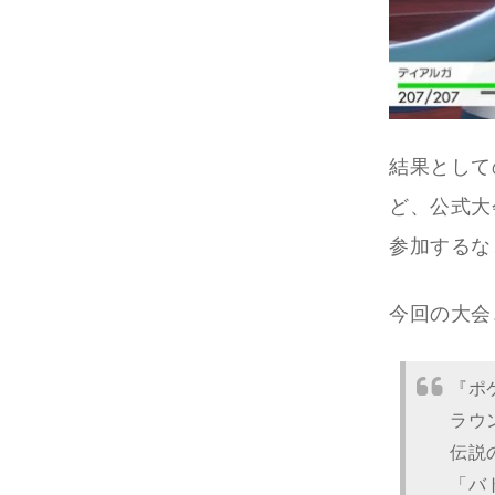
結果として
ど、公式大
参加するな
今回の大会
『ポ
ラウ
伝説
「バ