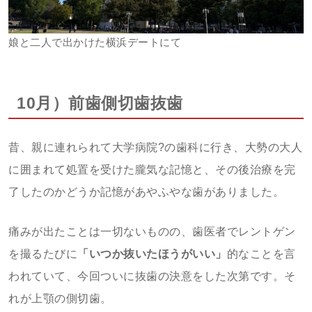
娘と二人で出かけた横浜デートにて
10月）前歯側切歯抜歯
昔、親に連れられて大学病院?の歯科に行き、大勢の大人
に囲まれて処置を受けた朧気な記憶と、その後治療を完
了したのかどうか記憶があやふやな歯がありました。
痛みが出たことは一切ないものの、歯医者でレントゲン
を撮るたびに
「いつか抜いたほうがいい」
的なことを言
われていて、今回ついに抜歯の決意をした次第です。そ
れが上顎の側切歯。