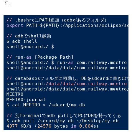
す。
//
export
 PATH=${PATH}:/Applications/eclipse/sdk
//
 adbでshell起動

$ adb shell

shell@android:/ $

//
 run-
as
 [Package Path]

shell@android:/ $ run-
as
 com.railway.meetro

shell@android:/data/data/com.railway.meetro $
//
 databasesフォルダに移動し、DBをsdcardに書き出す

shell@android:
/data/data/com.railway.meetro 
shell@android:/data/data/com.railway.meetro/d
MEETRO

MEETRO-journal

$ cat MEETRO > /sdcard/my.db

//
 別Terminalでadb pullしてPCにDBを持ってくる

4977
 KB/s (
24576
 bytes 
in
0.004