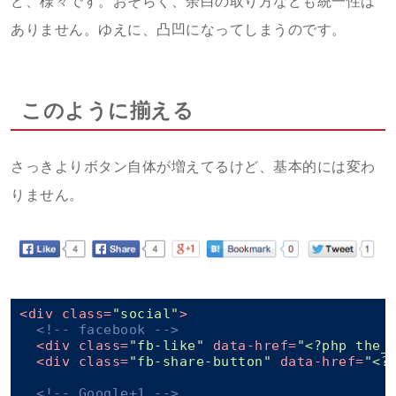
ど、様々です。おそらく、余白の取り方なども統一性は
ありません。ゆえに、凸凹になってしまうのです。
このように揃える
さっきよりボタン自体が増えてるけど、基本的には変わ
りません。
<
div
class
=
"social"
>
<!-- facebook -->
<
div
class
=
"fb-like"
data-href
=
"<?php the_
<
div
class
=
"fb-share-button"
data-href
=
"<?
<!-- Google+1 -->