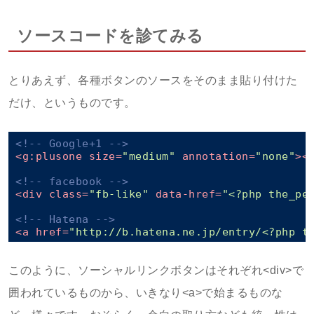
ソースコードを診てみる
とりあえず、各種ボタンのソースをそのまま貼り付けた
だけ、というものです。
<!-- Google+1 -->
<
g:plusone
size
=
"medium"
annotation
=
"none"
>
<
<!-- facebook -->
<
div
class
=
"fb-like"
data-href
=
"<?php the_pe
<!-- Hatena -->
<
a
href
=
"http://b.hatena.ne.jp/entry/<?php t
このように、ソーシャルリンクボタンはそれぞれ<div>で
囲われているものから、いきなり<a>で始まるものな