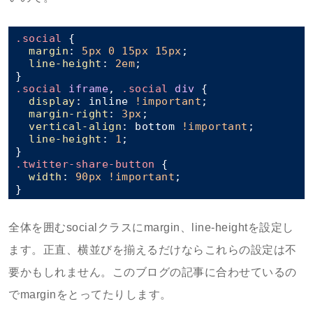
.social
 {

margin
: 
5px
0
15px
15px
;

line-height
: 
2em
;

.social
iframe
, 
.social
div
 {

display
: inline 
!important
;

margin-right
: 
3px
;

vertical-align
: bottom 
!important
;

line-height
: 
1
;

.twitter-share-button
 {

width
: 
90px
!important
;

全体を囲むsocialクラスにmargin、line-heightを設定し
ます。正直、横並びを揃えるだけならこれらの設定は不
要かもしれません。このブログの記事に合わせているの
でmarginをとってたりします。