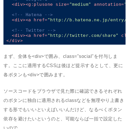
<
div
>
<
g:plusone
size
=
"medium"
annotation
=
"
<!-- Hatena -->
<
div
>
<
a
href
=
"http://b.hatena.ne.jp/entry/
<!-- Twitter -->
<
div
>
<
a
href
=
"http://twitter.com/share"
cl
</
div
>
まず、全体を<div>で囲み、class="social"を付与しま
す。ここに適用するCSSは後ほど提示するとして、更に
各ボタンも<div>で囲みます。
ソースコードをブラウザで見た際に確認できるそれぞれ
のボタンに独自に適用されるclassなどを無理やり上書き
する形でもいいといえばいいんだけど、なるべくボタン
依存を避けたいというのと、可能ならば一括で設定した
いので。