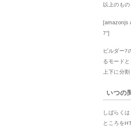
以上のもの
[amazonj
7"]
ビルダー7
るモードと
上下に分割
いつの間
しばらくは
ところをH