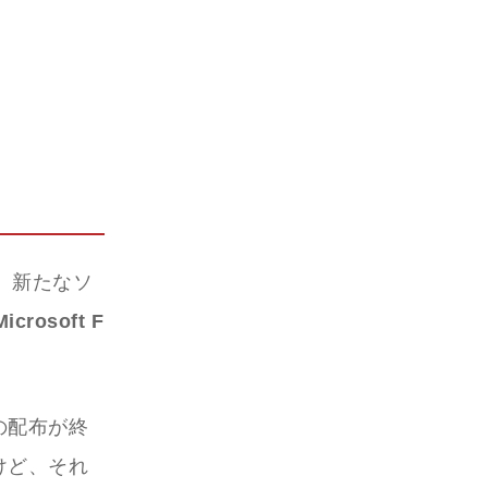
、新たなソ
icrosoft F
sの配布が終
けど、それ