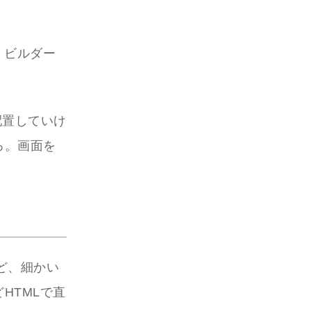
。
ページ・ビルダー
配置していけ
ろ。画面を
ど、細かい
HTMLで直