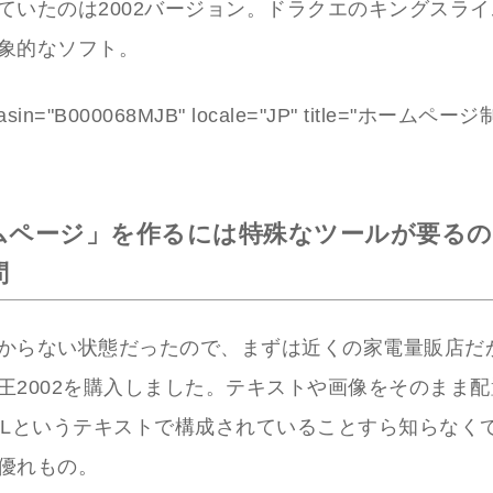
ていたのは2002バージョン。ドラクエのキングスラ
象的なソフト。
 asin="B000068MJB" locale="JP" title="ホームペー
ムページ」を作るには特殊なツールが要るの
問
からない状態だったので、まずは近くの家電量販店だ
王2002を購入しました。テキストや画像をそのまま
MLというテキストで構成されていることすら知らなく
優れもの。