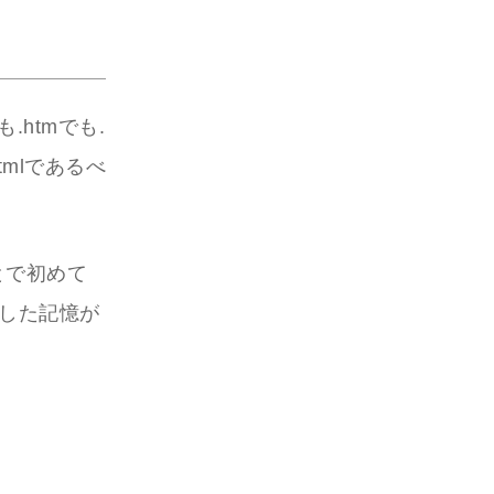
htmでも.
tmlであるべ
とで初めて
した記憶が