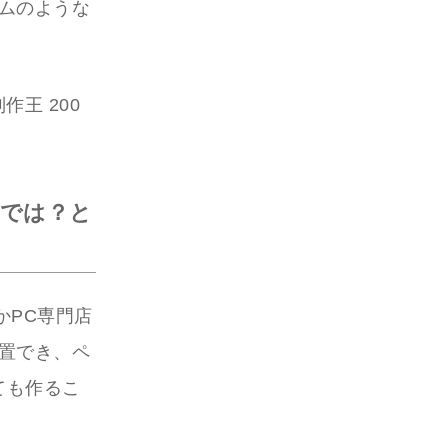
イムのような
ジ制作王 200
では？と
かPC専門店
配置でき、ペ
ても作るこ