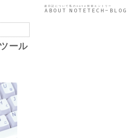
超日記について
私のnote
技術エントリー
ABOUT
NOTE
TECH-BLOG
ツール