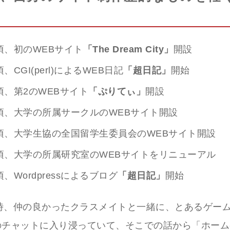
年頃、初のWEBサイト
「The Dream City」
開設
頃、CGI(perl)によるWEB日記
「超日記」
開始
年頃、第2のWEBサイト
「ぷりてぃ」
開設
年頃、大学の所属サークルのWEBサイト開設
年頃、大学生協の全国留学生委員会のWEBサイト開設
年頃、大学の所属研究室のWEBサイトをリニューアル
頃、Wordpressによるブログ
「超日記」
開始
時、仲の良かったクラスメイトと一緒に、とあるゲー
のチャットに入り浸っていて、そこでの話から「ホー