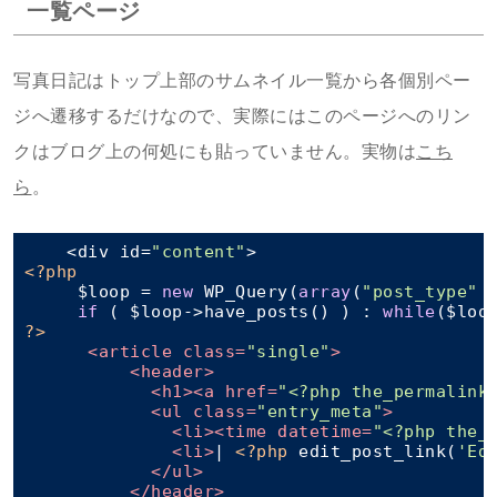
一覧ページ
写真日記はトップ上部のサムネイル一覧から各個別ペー
ジへ遷移するだけなので、実際にはこのページへのリン
クはブログ上の何処にも貼っていません。実物は
こち
ら
。
    <div id=
"content"
<?php
     $loop = 
new
 WP_Query(
array
(
"post_type"
 
if
 ( $loop->have_posts() ) : 
while
?>
<
article
class
=
"single"
>
<
header
>
<
h1
>
<
a
href
=
"<?php the_permalink
<
ul
class
=
"entry_meta"
>
<
li
>
<
time
datetime
=
"<?php the_
<
li
>
| 
<?php
 edit_post_link(
'Ed
</
ul
>
</
header
>