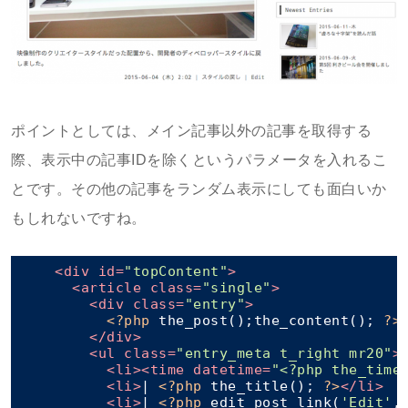
ポイントとしては、メイン記事以外の記事を取得する
際、表示中の記事IDを除くというパラメータを入れるこ
とです。その他の記事をランダム表示にしても面白いか
もしれないですね。
<
div
id
=
"topContent"
>
<
article
class
=
"single"
>
<
div
class
=
"entry"
>
<?php
 the_post();the_content(); 
?>
</
div
>
<
ul
class
=
"entry_meta t_right mr20"
>
<
li
>
<
time
datetime
=
"<?php the_time
<
li
>
| 
<?php
 the_title(); 
?>
</
li
>
<
li
>
| 
<?php
 edit_post_link(
'Edit'
,