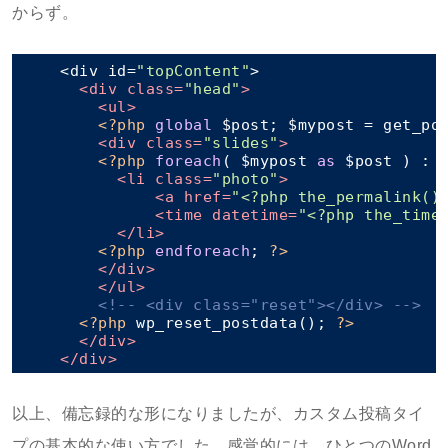
からず。
    <div id=
"topContent"
>

<
div
class
=
"head"
>
<
ul
>
<?php
global
 $post; $mypost = get_po
<
div
class
=
"slides"
>
<?php
foreach
( $mypost 
as
 $post ) : 
<
li
class
=
"photo"
>
<
a
href
=
"<?php the_permalink()
<
time
datetime
=
"<?php the_time
</
li
>
<?php
endforeach
; 
?>
</
div
>
</
ul
>
<!-- <div class="reset"></div> -->
<?php
 wp_reset_postdata(); 
?>
</
div
>
</
div
>
以上、備忘録的な形になりましたが、カスタム投稿タイ
プの基本的な使い方でした。感覚的には、ひとつのWord