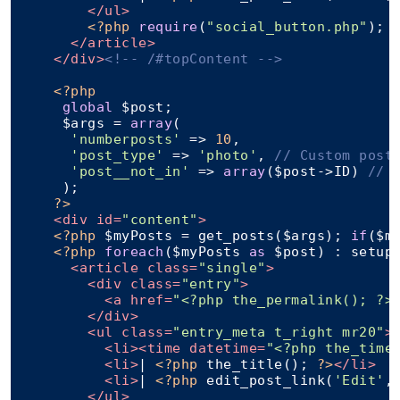
</
ul
>
<?php
require
(
"social_button.php"
); 
</
article
>
</
div
>
<!-- /#topContent -->
<?php
global
 $post;

     $args = 
array
(

'numberposts'
 => 
10
,

'post_type'
 => 
'photo'
, 
// Custom post
'post__not_in'
 => 
array
($post->ID) 
// 
     );

?>
<
div
id
=
"content"
>
<?php
 $myPosts = get_posts($args); 
if
($m
<?php
foreach
($myPosts 
as
 $post) : setup
<
article
class
=
"single"
>
<
div
class
=
"entry"
>
<
a
href
=
"<?php the_permalink(); ?>
</
div
>
<
ul
class
=
"entry_meta t_right mr20"
>
<
li
>
<
time
datetime
=
"<?php the_time
<
li
>
| 
<?php
 the_title(); 
?>
</
li
>
<
li
>
| 
<?php
 edit_post_link(
'Edit'
,
</
ul
>