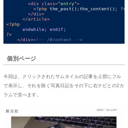
<
div
class
=
"entry"
>
<?php
 the_post();the_content(); 
?>
</
div
>
</
article
>
<?php
endwhile
; 
endif
?>
</
div
>
<!-- /#content -->
個別ページ
今回は、クリックされたサムネイルの記事を上部にフル
で表示し、それを除く写真日記をその下に右ナビとの2カ
ラムで並べます。