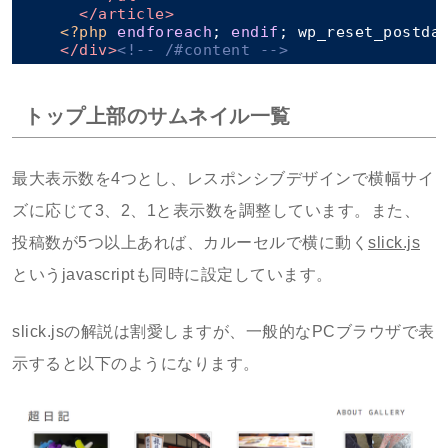
</
article
>
<?php
endforeach
; 
endif
; wp_reset_postda
</
div
>
<!-- /#content -->
トップ上部のサムネイル一覧
最大表示数を4つとし、レスポンシブデザインで横幅サイ
ズに応じて3、2、1と表示数を調整しています。また、
投稿数が5つ以上あれば、カルーセルで横に動く
slick.js
というjavascriptも同時に設定しています。
slick.jsの解説は割愛しますが、一般的なPCブラウザで表
示すると以下のようになります。