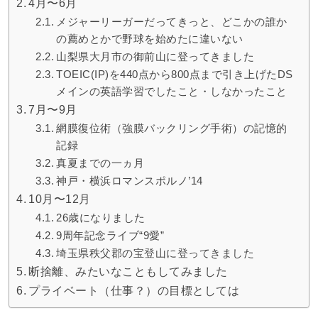
4月〜6月
メジャーリーガーだってきっと、どこかの誰か
の薦めとかで野球を始めたに違いない
山梨県大月市の御前山に登ってきました
TOEIC(IP)を440点から800点まで引き上げたDS
メインの英語学習でしたこと・しなかったこと
7月〜9月
網膜復位術（強膜バックリング手術）の記憶的
記録
真夏までの一ヵ月
神戸・横浜ロマンスポルノ’14
10月〜12月
26歳になりました
9周年記念ライブ“9愛”
埼玉県秩父郡の宝登山に登ってきました
断捨離、みたいなこともしてみました
プライベート（仕事？）の目標としては