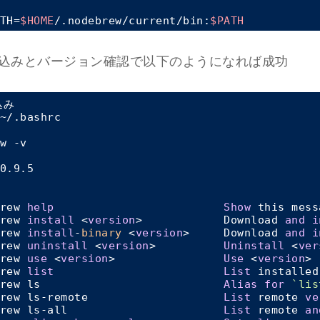
TH=
$HOME
/.nodebrew/current/bin:
$PATH
込みとバージョン確認で以下のようになれば成功
み

~/.bashrc

w -v

0.9.5

rew 
help
Show
 this mess
rew 
install
 <
version
>            Download 
and
i
rew 
install
-
binary
 <
version
>     Download 
and
i
rew 
uninstall
 <
version
>          
Uninstall
 <
ver
rew 
use
 <
version
>                
Use
 <
version
>

rew 
list
List
 installed
rew ls                           
Alias
for
`lis
rew ls-remote                    
List
 remote 
ve
rew ls-all                       
List
 remote 
an