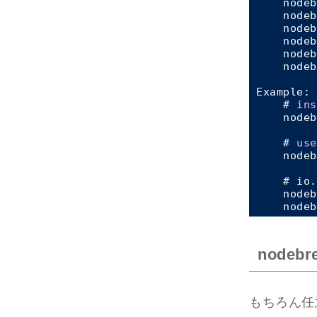
    nodeb
    nodeb
    nodeb
    nodeb
    nodeb
    nodeb
Example:

    # 
ins
    nodeb
    # 
use
    nodeb
    # io.
    nodeb
    nodeb
nodeb
もちろん任