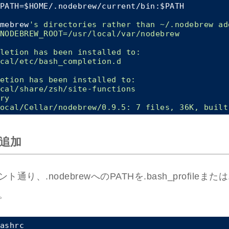
PATH=$HOME/.nodebrew/current/bin:$PATH

mebrew
's directories rather than ~/.nodebrew ad
NODEBREW_ROOT=/usr/local/var/nodebrew

letion has been installed to:

cal/etc/bash_completion.d

etion has been installed to:

cal/share/zsh/site-functions

ry

の追加
通り、.nodebrewへのPATHを.bash_profileまたは.
。
ashrc
