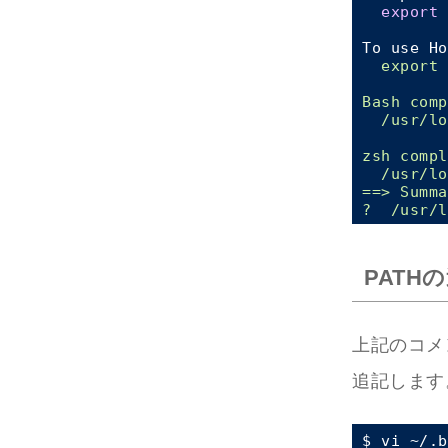
export
 
To use Ho
  export 
Bash comp
  /usr/lo
zsh compl
  /usr/lo
==> Summa
PATH
上記のコメント
追記します
$ vi ~/.b