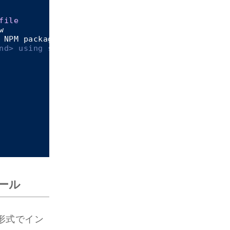
file


 NPM packages contained 
in
 <
version
> 
to
current
nd> using specified <version>
トール
形式でイン