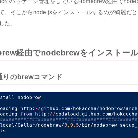
cのパッケージ管理をしているHomebrew経由でnode
て、そこからnode.jsをインストールするのが綺麗だ
した。
brew経由でnodebrewをインストー
りのbrewコマンド
stall nodebrew

oading http:
//gi
thub.com/hokaccha/nodebrew/arch
oading 
from
 http:
//
codeload.github.com/hokaccha
###
######
######
######
######
######
######
######
##
local/Cellar/nodebrew/
0.9
.5
/bin/nodebrew setup_d
ts
