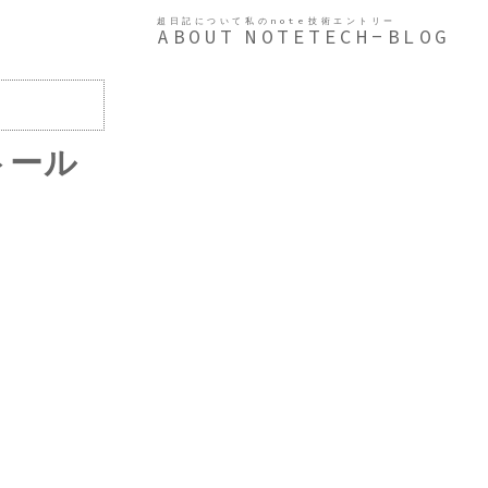
超日記について
私のnote
技術エントリー
ABOUT
NOTE
TECH-BLOG
ストール