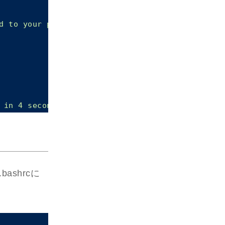
d to your profile:

bashrcに