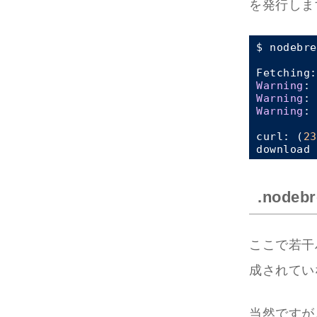
を発行しま
$ nodebre
Fetching:
Warning
: 
Warning
: 
Warning
: 
curl: (
23
download 
.nodebr
ここで若干
成されていな
当然ですが