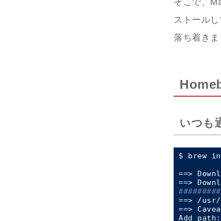
そこで、Ma
ストールし
落ち着きま
Home
いつも通
$ brew in
=
=>
 Downl
=
=>
 Downl
######
###
=
=>
 /usr/
=
=>
 Cavea
Add path:
