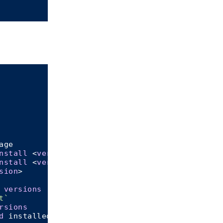
age

nstall
 <
version
> (compile 
from
source
)

nstall
 <
version
> (
binary
file
)

sion
>

 
versions
t`
rsions
d
 installed 
versions