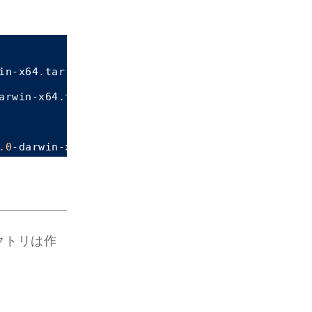
.0
クトリは作