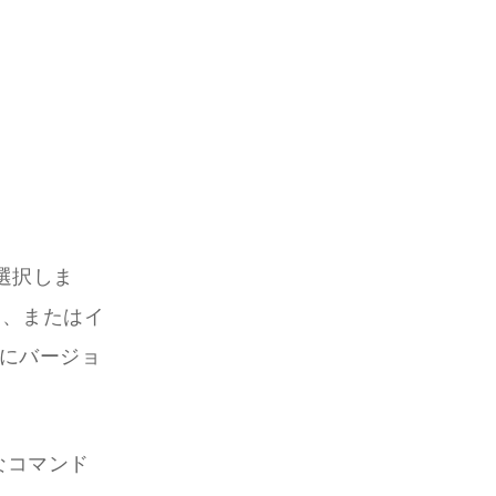
選択しま
な、またはイ
元にバージョ
なコマンド