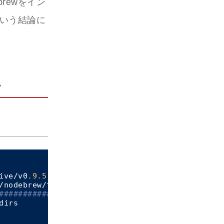
brewをイン
という結論に
ル
ive/v0
.9
.5
.tar.gz

/nodebrew/tar.gz/v0
.9
.5
####
######
######
100.0
%

irs
