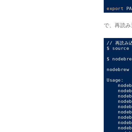
export
 PA
で、再読み
// 再読み込
$ source 
$ nodebre
nodebrew 
Usage:

    nodeb
    nodeb
    nodeb
    nodeb
    nodeb
    nodeb
    nodeb
    nodeb
    nodeb