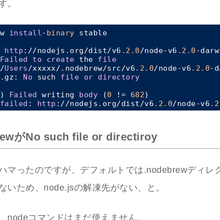
す。
w 
install
-
binary
 stable

 
http
://nodejs.org/dist/v6
.2
.0
/node-v6
.2
.0
Failed
to
create
 the 
file
/
Users
/xxxxx/.nodebrew/src/v6
.2
.0
/node-v6
.2
.0
.gz: 
No
 such 
file
or
directory
) 
Failed
 writing 
body
 (
0
 != 
682
)

failed
: 
http
://nodejs.org/dist/v6
.2
.0
/node-v6
.2
ewがNo such file or directiroy
ハマったのですが、デフォルトでは.nodebrewディレ
いため、node.jsの解凍先がない、と。
、nodeコマンドはまだ使えません。