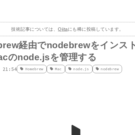
技術記事については、
Qiita
にも稀に投稿しています。
brew経由でnodebrewをイン
cのnode.jsを管理する
 21:54
Homebrew
Mac
node.js
nodebrew