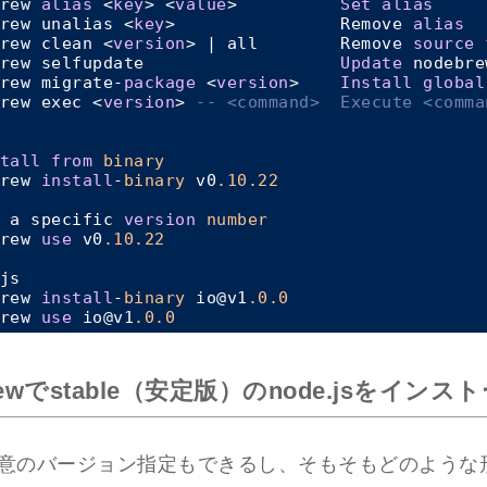
rew 
alias
 <
key
> <
value
>          
Set
alias
rew unalias <
key
>                Remove 
alias
rew clean <
version
> | all        Remove 
source
rew selfupdate                   
Update
 nodebrew
rew migrate-
package
 <
version
>    
Install
global
rew exec <
version
> 
-- <command>  Execute <comma
tall
from
binary
rew 
install
-
binary
 v0
.10
.22
 a specific 
version
number
rew 
use
 v0
.10
.22
js

rew 
install
-
binary
 io@v1
.0
.0
rew 
use
 io@v1
.0
.0
rewでstable（安定版）のnode.jsをインス
意のバージョン指定もできるし、そもそもどのような