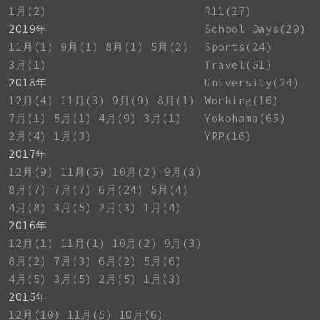
1月(2)
R11(27)
2019年
School Days(29)
11月(1)
9月(1)
8月(1)
5月(2)
Sports(24)
3月(1)
Travel(51)
2018年
University(24)
12月(4)
11月(3)
9月(9)
8月(1)
Working(16)
7月(1)
5月(1)
4月(9)
3月(1)
Yokohama(65)
2月(4)
1月(3)
YRP(16)
2017年
12月(9)
11月(5)
10月(2)
9月(3)
8月(7)
7月(7)
6月(24)
5月(4)
4月(8)
3月(5)
2月(3)
1月(4)
2016年
12月(1)
11月(1)
10月(2)
9月(3)
8月(2)
7月(3)
6月(2)
5月(6)
4月(5)
3月(5)
2月(5)
1月(3)
2015年
12月(10)
11月(5)
10月(6)