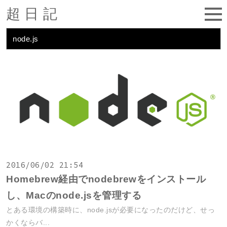
超日記
node.js
2016/06/02 21:54
Homebrew経由でnodebrewをインストール
し、Macのnode.jsを管理する
とある環境の構築時に、node.jsが必要になったのだけど、せっ
かくならバ...