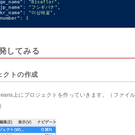
ge_name"
: 
"Bisaflor"
, 

jp_name"
: 
"フシギバナ"
, 

kr_name"
: 
"이상해꽃"
, 

number"
: 
3
発してみる
ェクトの作成
Beans上にプロジェクトを作っていきます。（ファイル 
）