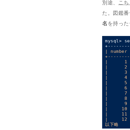
別途、
こち
た。図鑑番
名
を持った
mysql> se
| number 
+--------
|
1
|      2 
|
3
|      4 
|
5
|      6 
|
7
|      8 
|
9
|     10 
|
11
|     12 