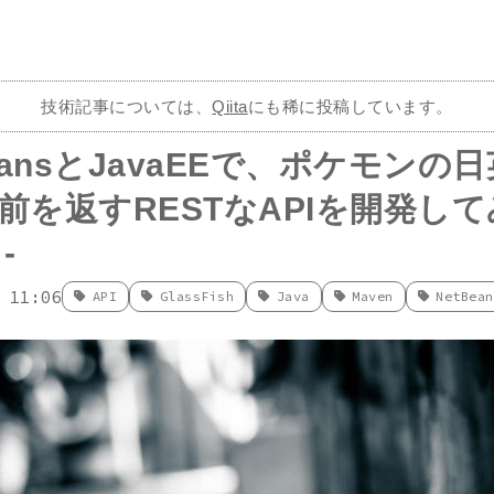
技術記事については、
Qiita
にも稀に投稿しています。
BeansとJavaEEで、ポケモンの
前を返すRESTなAPIを開発してみ
-
 11:06
API
GlassFish
Java
Maven
NetBean