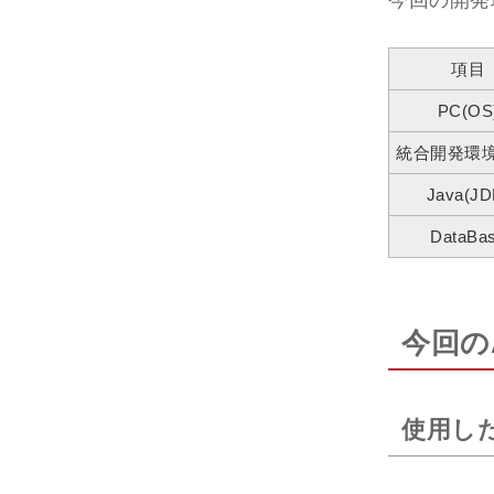
今回の開発
項目
PC(OS
統合開発環境(
Java(JD
DataBa
今回の
使用し