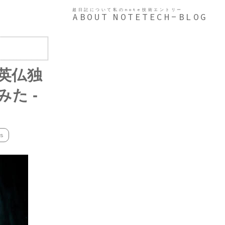
超日記について
私のnote
技術エントリー
ABOUT
NOTE
TECH-BLOG
日英仏独
た -
s