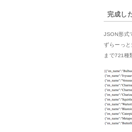
完成し
JSON形
ずらーっと
まで721