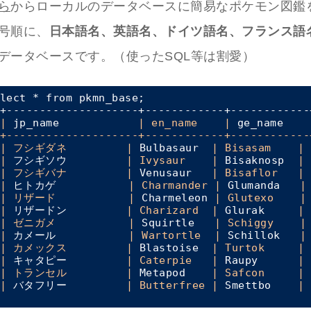
ら
からローカルのデータベースに簡易なポケモン図鑑
号順に、
日本語名、英語名、ドイツ語名、フランス語
データベースです。（使ったSQL等は割愛）
lect * from pkmn_base;

|
 jp_name            
| en_name    |
 ge_name    
+--------------------+------------+------------
| フシギダネ         |
 Bulbasaur  
| Bisasam    |
 
|
 フシギソウ         
| Ivysaur    |
 Bisaknosp  
| 
| フシギバナ         |
 Venusaur   
| Bisaflor   |
 
|
 ヒトカゲ           
| Charmander |
 Glumanda   
|
| リザード           |
 Charmeleon 
| Glutexo    |
|
 リザードン         
| Charizard  |
 Glurak     
| 
| ゼニガメ           |
 Squirtle   
| Schiggy    |
|
 カメール           
| Wartortle  |
 Schillok   
|
| カメックス         |
 Blastoise  
| Turtok     |
 
|
 キャタピー         
| Caterpie   |
 Raupy      
| 
| トランセル         |
 Metapod    
| Safcon     |
 
|
 バタフリー         
| Butterfree |
 Smettbo    
| 