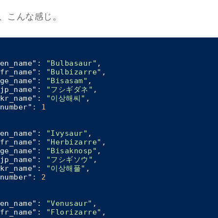
、こんな感じ。
en_name"
: 
"Bulbasaur"
, 

fr_name"
: 
"Bulbizarre"
, 

ge_name"
: 
"Bisasam"
, 

jp_name"
: 
"フシギダネ"
, 

kr_name"
: 
"이상해씨"
, 

number"
: 
1
en_name"
: 
"Ivysaur"
, 

fr_name"
: 
"Herbizarre"
, 

ge_name"
: 
"Bisaknosp"
, 

jp_name"
: 
"フシギソウ"
, 

kr_name"
: 
"이상해풀"
, 

number"
: 
2
en_name"
: 
"Venusaur"
, 

fr_name"
: 
"Florizarre"
, 
