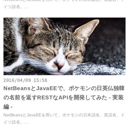
イツ語名、...
2016/04/09 15:58
NetBeansとJavaEEで、ポケモンの日英仏独韓
の名前を返すRESTなAPIを開発してみた - 実装
編 -
NetBeansとJavaEEを用いて、ポケモンの日本語名、英語名、ド
イツ語名、...