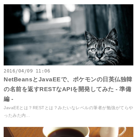
2016/04/09 11:06
NetBeansとJavaEEで、ポケモンの日英仏独韓
の名前を返すRESTなAPIを開発してみた - 準備
編 -
JavaEEとは？RESTとは？みたいなレベルの筆者が勉強がてらや
ったみた内...