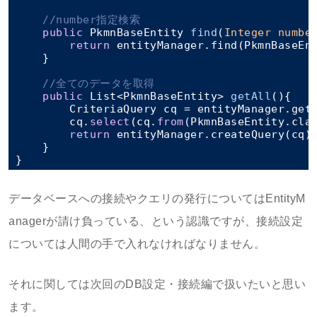
//number指定検索
public
 PkmnBaseEntity 
find
(
Integer numbe
return
 entityManager.find(PkmnBaseEnt
    }

//全てのデータを取得
public
 List<PkmnBaseEntity> 
getAll
(
)
{

        CriteriaQuery cq = entityManager.getC
        cq.
select
(cq.
from
(PkmnBaseEntity.clas
return
 entityManager.createQuery(cq).
    }

データベースへの接続やクエリの発行についてはEntityM
anagerが請け負っている、という認識ですが、接続設定
については人間の手で入れなければなりません。
それに関しては次回のDB設定・接続編で扱いたいと思い
ます。