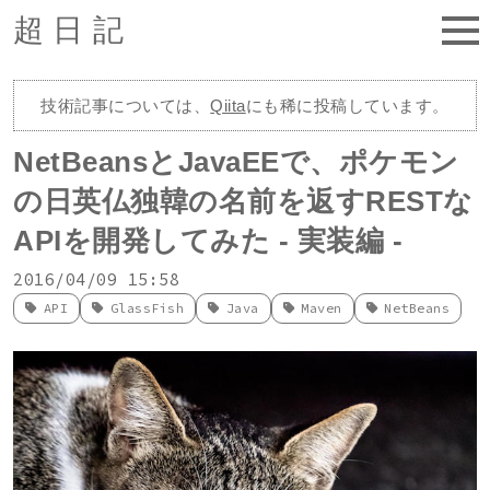
超日記
技術記事については、
Qiita
にも稀に投稿しています。
NetBeansとJavaEEで、ポケモン
の日英仏独韓の名前を返すRESTな
APIを開発してみた - 実装編 -
2016/04/09 15:58
API
GlassFish
Java
Maven
NetBeans