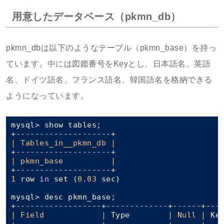
用意したデータベース（pkmn_db）
pkmn_dbは以下のようなテーブル（pkmn_base）を持っ
ています。中には図鑑番号をKeyとし、日本語名、英語
名、ドイツ語名、フランス語名、韓国語名を格納できる
ようになっています。
mysql> show tables;

| Tables_in__pkmn_db |
| pkmn_base          |
1
 row 
in
 set (
0
.
03
 sec)

mysql> desc pkmn_base;

| Field            |
 Type        
| Null |
 Ke
+------------------+-------------+------+----