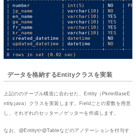
|
 number           
| int(5)      |
 NO   
| PR
| jp_name          |
 varchar(
10
) 
| NO   |
|
 en_name          
| varchar(10) |
 YES  
|   
| ge_name          |
 varchar(
10
) 
| YES  |
|
 fr_name          
| varchar(10) |
 YES  
|   
| kr_name          |
 varchar(
10
) 
| YES  |
|
 created_datetime 
| datetime    |
 NO   
|   
| updated_datetime |
 datetime    
| NO   |
+------------------+-------------+------+----
8 rows 
in
データを格納するEntityクラスを実装
上記ののテーブル構造に合わせた、Entity（PkmnBaseE
ntity.java）クラスを実装します。Fieldごとの変数を用意
し、それぞれのセッター／ゲッターを作成します。
なお、@Entityや@Tableなどのアノテーションを付与す