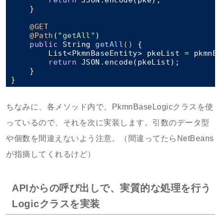
    }

@GET
@Path
(
"getAll"
)

public
 String 
getAll
()
{

        List<PkmnBaseEntity> pkeList = pkmnBa
return
 JSON.encode(pkeList);

    }

ちなみに、各メソッド内で、PkmnBaseLogicクラスを使
っているので、それを次に実装します。引数のデータ型
や個数を間違えないよう注意。（間違ってたらNetBeans
が指摘してくれるけど）
APIからの呼び出しで、実質的な処理を行う
Logicクラスを実装