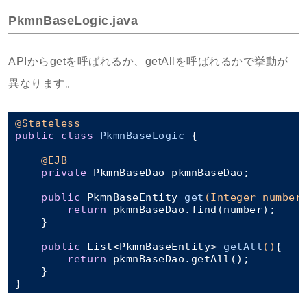
PkmnBaseLogic.java
APIからgetを呼ばれるか、getAllを呼ばれるかで挙動が
異なります。
@Stateless
public
class
PkmnBaseLogic
{

@EJB
private
 PkmnBaseDao pkmnBaseDao;

public
 PkmnBaseEntity 
get
(Integer number
return
 pkmnBaseDao.find(number);

    }

public
 List<PkmnBaseEntity> 
getAll
()
{

return
 pkmnBaseDao.getAll();

    }
