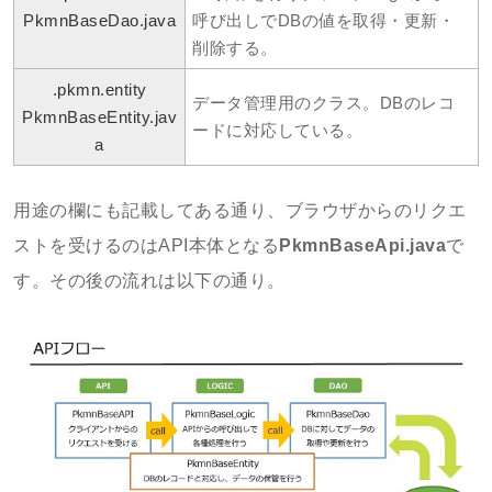
PkmnBaseDao.java
呼び出しでDBの値を取得・更新・
削除する。
.pkmn.entity
データ管理用のクラス。DBのレコ
PkmnBaseEntity.jav
ードに対応している。
a
用途の欄にも記載してある通り、ブラウザからのリクエ
ストを受けるのはAPI本体となる
PkmnBaseApi.java
で
す。その後の流れは以下の通り。