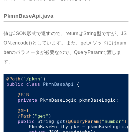
PkmnBaseApi.java
値はJSON形式で返すので、returnはString型ですが、JS
ON.encode()としています。また、getメソッドにはnum
berのパラメータが必要なので、QueryParamで渡しま
す。
@Path
(
"/pkmn"
public
class
PkmnBaseApi
{

@EJB
private
 PkmnBaseLogic pkmnBaseLogic;

@GET
@Path
(
"get"
)

public
 String 
get
(@QueryParam(
"number"
)
 
        PkmnBaseEntity pke = pkmnBaseLogic.ge
return
 JSON.encode(pke);
