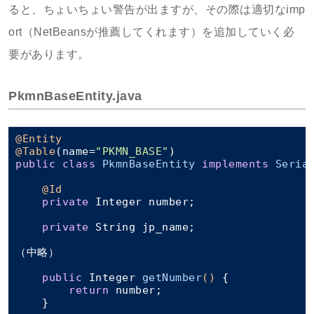
ると、ちょいちょい警告が出ますが、その際は適切なimp
ort（NetBeansが推薦してくれます）を追加していく必
要があります。
PkmnBaseEntity.java
@Entity
@Table
(name=
"PKMN_BASE"
public
class
PkmnBaseEntity
implements
Seria
@Id
private
 Integer number;

private
 String jp_name;

（中略）

public
 Integer 
getNumber
()
{

return
 number;

    }
