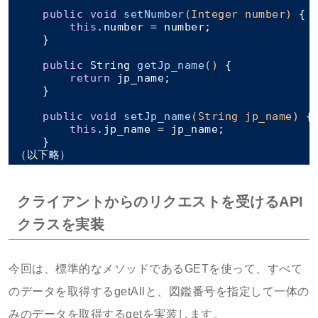
public
void
setNumber
(Integer number)
{

this
.number = number;

    }

public
 String 
getJp_name
()
{

return
 jp_name;

    }

public
void
setJp_name
(String jp_name)
{

this
.jp_name = jp_name;

    }

クライアントからのリクエストを受けるAPI
クラスを実装
今回は、標準的なメソッドであるGETを使って、すべて
のデータを取得するgetAllと、図鑑番号を指定して一体の
みのデータを取得するgetを実装します。