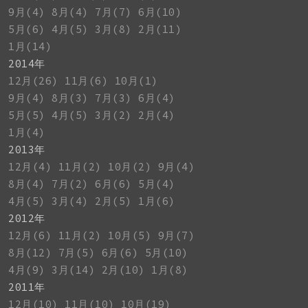
9月(4)
8月(4)
7月(7)
6月(10)
5月(6)
4月(5)
3月(8)
2月(11)
1月(14)
2014年
12月(26)
11月(6)
10月(1)
9月(4)
8月(3)
7月(3)
6月(4)
5月(5)
4月(5)
3月(2)
2月(4)
1月(4)
2013年
12月(4)
11月(2)
10月(2)
9月(4)
8月(4)
7月(2)
6月(6)
5月(4)
4月(5)
3月(4)
2月(5)
1月(6)
2012年
12月(6)
11月(2)
10月(5)
9月(7)
8月(12)
7月(5)
6月(6)
5月(10)
4月(9)
3月(14)
2月(10)
1月(8)
2011年
12月(10)
11月(10)
10月(19)