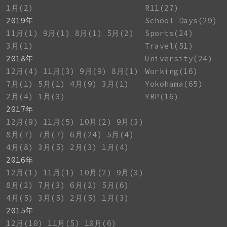
1月(2)
R11(27)
2019年
School Days(29)
11月(1)
9月(1)
8月(1)
5月(2)
Sports(24)
3月(1)
Travel(51)
2018年
University(24)
12月(4)
11月(3)
9月(9)
8月(1)
Working(16)
7月(1)
5月(1)
4月(9)
3月(1)
Yokohama(65)
2月(4)
1月(3)
YRP(16)
2017年
12月(9)
11月(5)
10月(2)
9月(3)
8月(7)
7月(7)
6月(24)
5月(4)
4月(8)
3月(5)
2月(3)
1月(4)
2016年
12月(1)
11月(1)
10月(2)
9月(3)
8月(2)
7月(3)
6月(2)
5月(6)
4月(5)
3月(5)
2月(5)
1月(3)
2015年
12月(10)
11月(5)
10月(6)