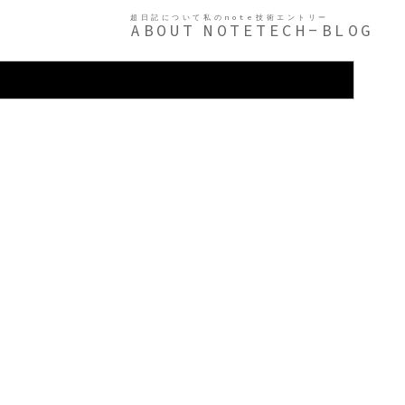
超日記について
私のnote
技術エントリー
ABOUT
NOTE
TECH-BLOG