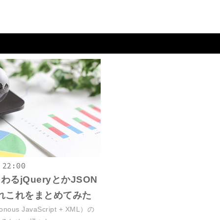
 22:00
わるjQueryとかJSON
れこれをまとめてみた
onous JavaScript + XML）の