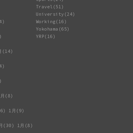
Travel(51)
University(24)
4)
Working(16)
Yokohama(65)
)
YRP(16)
月(14)
4)
)
1月(8)
6)
1月(9)
月(30)
1月(8)