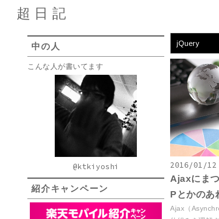
超日記
jQuery
中の人
こんな人が書いてます
2016/01/12
@ktkiyoshi
Ajaxにまつ
紹介キャンペーン
Pとかのあ
Ajax（Asynchr