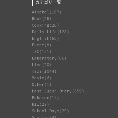
カテゴリ一覧
Alcohol(107)
Book(26)
Cooking(26)
Daily Life(128)
English(66)
Event(8)
ISC(151)
Laboratory(66)
Live(20)
mixi(1044)
Movie(6)
Other(1)
Past Super Diary(859)
Pokemon(15)
R11(27)
School Days(29)
Sports(24)