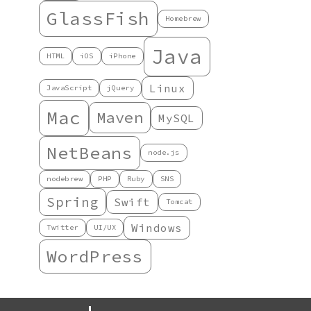
GlassFish
Homebrew
Java
HTML
iOS
iPhone
Linux
JavaScript
jQuery
Mac
Maven
MySQL
NetBeans
node.js
nodebrew
PHP
Ruby
SNS
Spring
Swift
Tomcat
Windows
Twitter
UI/UX
WordPress